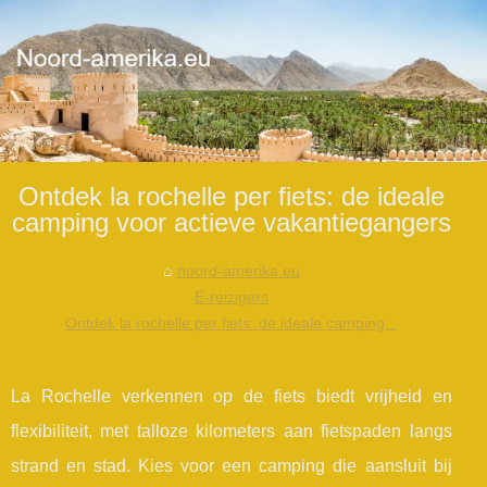
Ontdek la rochelle per fiets: de ideale
camping voor actieve vakantiegangers
noord-amerika.eu
E-reizigers
Ontdek la rochelle per fiets: de ideale camping...
La Rochelle verkennen op de fiets biedt vrijheid en
flexibiliteit, met talloze kilometers aan fietspaden langs
strand en stad. Kies voor een camping die aansluit bij