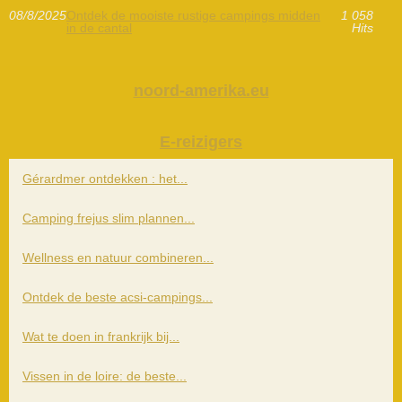
08/8/2025
Ontdek de mooiste rustige campings midden
1 058
in de cantal
Hits
noord-amerika.eu
E-reizigers
Gérardmer ontdekken : het...
Camping frejus slim plannen...
Wellness en natuur combineren...
Ontdek de beste acsi-campings...
Wat te doen in frankrijk bij...
Vissen in de loire: de beste...