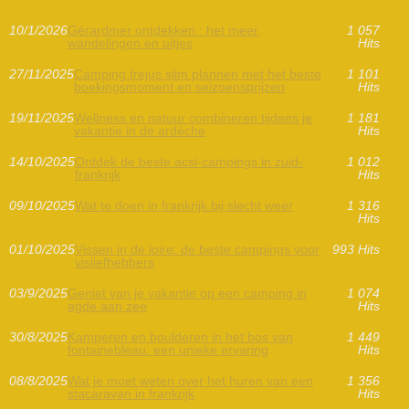
10/1/2026
Gérardmer ontdekken : het meer,
1 057
wandelingen en uitjes
Hits
27/11/2025
Camping frejus slim plannen met het beste
1 101
boekingsmoment en seizoensprijzen
Hits
19/11/2025
Wellness en natuur combineren tijdens je
1 181
vakantie in de ardèche
Hits
14/10/2025
Ontdek de beste acsi-campings in zuid-
1 012
frankrijk
Hits
09/10/2025
Wat te doen in frankrijk bij slecht weer
1 316
Hits
01/10/2025
Vissen in de loire: de beste campings voor
993 Hits
visliefhebbers
03/9/2025
Geniet van je vakantie op een camping in
1 074
agde aan zee
Hits
30/8/2025
Kamperen en boulderen in het bos van
1 449
fontainebleau: een unieke ervaring
Hits
08/8/2025
Wat je moet weten over het huren van een
1 356
stacaravan in frankrijk
Hits